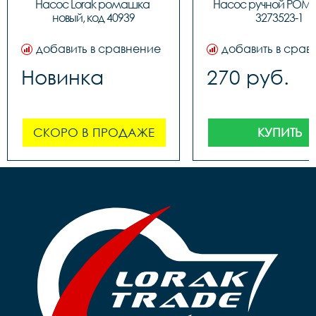
обратным толст
Насос Lorak ромашка 
Насос ручной РОМ
штоком, шланг 
новый, код 40939
3273523-1
наконечнико
добавить в сравнение
добавить в срав
Новинка
270 руб.
СКОРО В ПРОДАЖЕ
КУПИТЬ