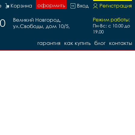
оформить
е
Корзина
Вход
Регистрация
20
Великий Новгород,
Режим работы:
ул.Свободы, дом 10/5,
Пн-Вс: с 10.00 до
19.00
гарантия
как купить
блог
контакты