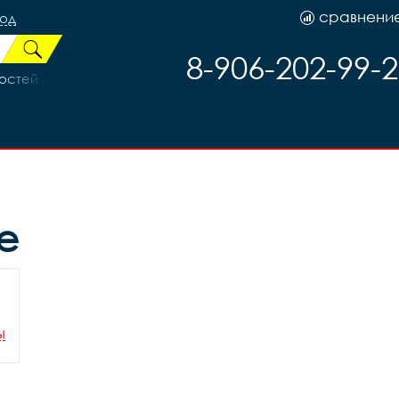
сравнени
род
8-906-202-99-
тей правая ST-EF 41-7R, код 658
е
ы