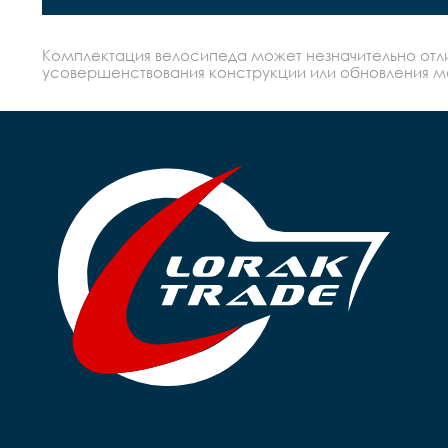
Комплектация велосипеда может незначительно отлич
усовершенствования конструкции или обновления моде