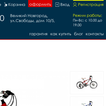
оформить
е
Корзина
Вход
Регистрация
20
Великий Новгород,
Режим работы:
ул.Свободы, дом 10/5,
Пн-Вс: с 10.00 до
19.00
гарантия
как купить
блог
контакты