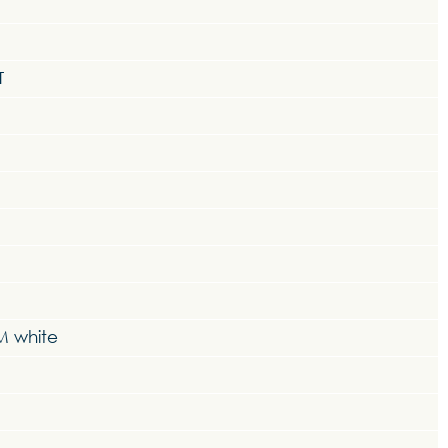
T
M white