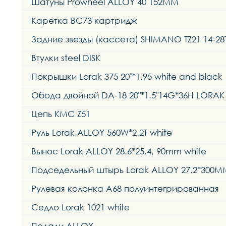
Шатуны Prowheel ALLOY 40 152MM
Каретка BC73 картридж
Задние звезды (кассета) SHIMANO TZ21 14-28
Втулки steel DISK
Покрышки Lorak 375 20"*1,95 white and black
Обода двойной DA-18 20"*1.5"14G*36H LORAK
Цепь KMC Z51
Руль Lorak ALLOY 560W*2.2T white
Вынос Lorak ALLOY 28.6*25.4, 90mm white
Подседельный штырь Lorak ALLOY 27.2*300M
Рулевая колонка A68 полуинтегрированная
Седло Lorak 1021 white
Педали ALLOY