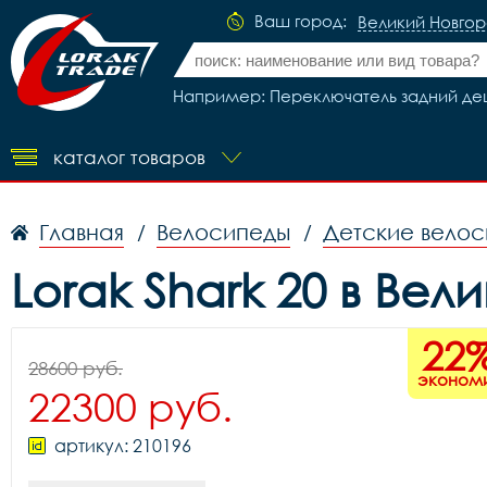
Ваш город:
Великий Новго
Например: Переключатель задний деш
каталог товаров
Главная
Велосипеды
Детские вело
/
/
Lorak Shark 20 в Ве
22
28600 руб.
эконом
22300 руб.
артикул: 210196