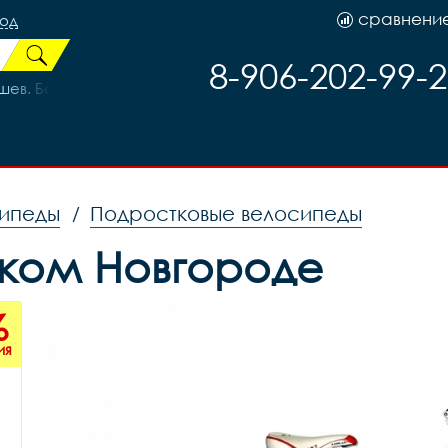
сравнени
род
8-906-202-99-
ев. Болт PJ-067
сипеды
Подростковые велосипеды
/
ликом Новгороде
%
ия