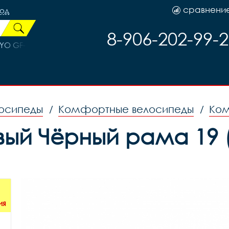
сравнени
род
8-906-202-99-
O GF-2325, код 40501
осипеды
Комфортные велосипеды
Ком
/
/
овый Чёрный рама 19 (
ия