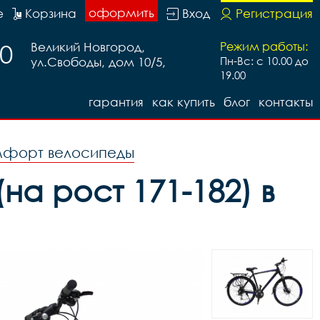
оформить
е
Корзина
Вход
Регистрация
20
Великий Новгород,
Режим работы:
ул.Свободы, дом 10/5,
Пн-Вс: с 10.00 до
19.00
гарантия
как купить
блог
контакты
форт велосипеды
на рост 171-182) в