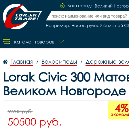
Ваш город:
Великий Новго
Например: Насос ручной большой GIY
каталог товаров
Главная
Велосипеды
Дорожные вел
/
/
Lorak Civic 300 Мат
Великом Новгороде
4%
52700 руб.
эконом
50500 руб.