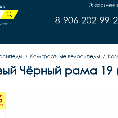
сравнени
род
8-906-202-99-
Синий
осипеды
Комфортные велосипеды
Ком
/
/
овый Чёрный рама 19 (
%
ия