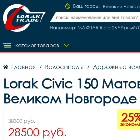
Ваш город:
Великий Новго
Например: MAXSTAR Rigid 26 Чёрный/
каталог товаров
Главная
Велосипеды
Дорожные вел
/
/
Lorak Civic 150 Мат
Великом Новгороде
25
38300 руб.
эконом
28500 руб.