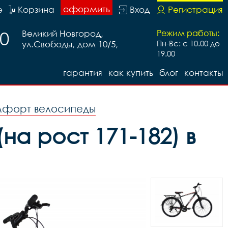
оформить
е
Корзина
Вход
Регистрация
20
Великий Новгород,
Режим работы:
ул.Свободы, дом 10/5,
Пн-Вс: с 10.00 до
19.00
гарантия
как купить
блог
контакты
форт велосипеды
на рост 171-182) в