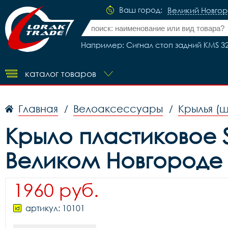
Ваш город:
Великий Новго
Например: Сигнал стоп задний KMS 3
каталог товаров
Главная
Велоаксессуары
Крылья (
/
/
Крыло пластиковое SK
Великом Новгороде
1960 руб.
артикул: 10101