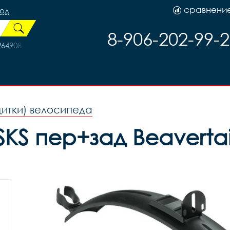
сравнени
род
8-906-202-99-
264908
щитки) велосипеда
S пер+зад Beavertail