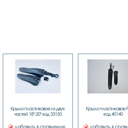
Крыло пластиковое из двух 
Крыло пластиковое PJ
частей 18"-20" код 33150
код 40140
добавить в сравнение
добавить в срав