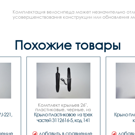
Комплектация велосипеда может незначительно отлич
усовершенствования конструкции или обновления моде
Похожие товары
Комплект крыльев 26", 
пластиковые, черные, из 
трех частей.
-221, 
Крыло пластиковое  из трех 
Крыло пла
частей 3112616-5, код 141
к
нение
добавить в сравнение
добави