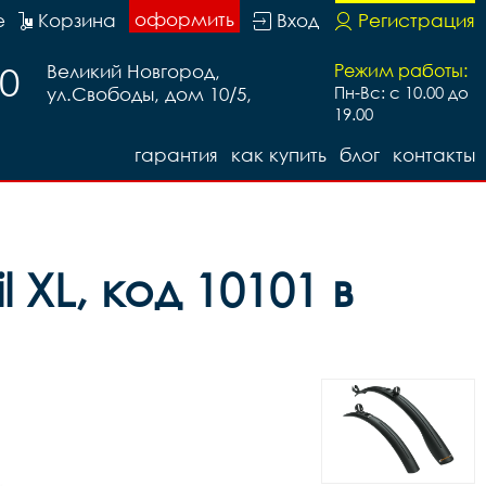
оформить
е
Корзина
Вход
Регистрация
20
Великий Новгород,
Режим работы:
ул.Свободы, дом 10/5,
Пн-Вс: с 10.00 до
19.00
гарантия
как купить
блог
контакты
 XL, код 10101 в