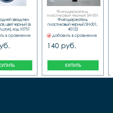
Флягодержатель 
пластиковый черный SH-001

 код. 40122
адней звездочки 
Флягодержатель 
я, цвет черный (в 
пластиковый черный SH-001, 
 штук), код 10751
40122
ть в сравнение
добавить в сравнение
уб.
140 руб.
КУПИТЬ
КУПИТЬ