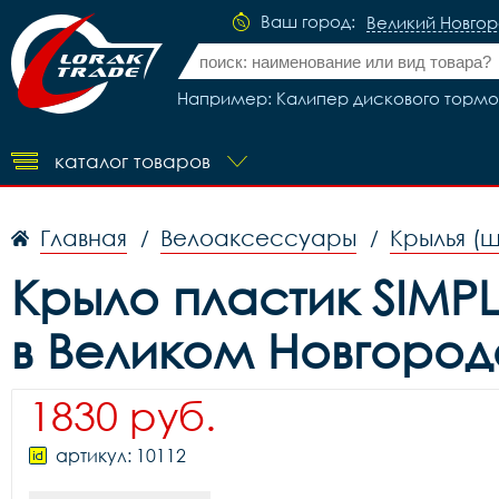
Ваш город:
Великий Новго
Например: Калипер дискового тормоза 
каталог товаров
Главная
Велоаксессуары
Крылья (
/
/
Крыло пластик SIMPL
в Великом Новгород
1830 руб.
артикул: 10112