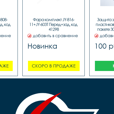
808-
Фара комплект JY-816-
Защита з
, код 
11+JY-603T Перед+зад, код 
пластикова
41298
пакете 30
нение
добавить в сравнение
добави
Новинка
100 р
АЖЕ
СКОРО В ПРОДАЖЕ