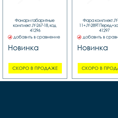
Фонари габаритные 
Фара комплект JY-
комплект JY-267-18, код 
11+JY-289T Перед+зад
41296
41297
добавить в сравнение
добавить в срав
Новинка
Новинка
СКОРО В ПРОДАЖЕ
СКОРО В ПРОД