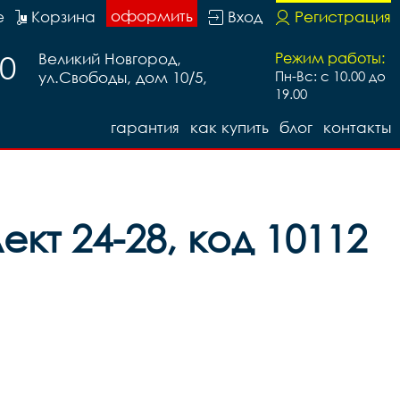
оформить
е
Корзина
Вход
Регистрация
20
Великий Новгород,
Режим работы:
ул.Свободы, дом 10/5,
Пн-Вс: с 10.00 до
19.00
гарантия
как купить
блог
контакты
кт 24-28, код 10112