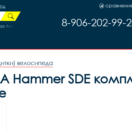
сравнени
род
8-906-202-99-
Avid Elixir1 передний DB-1, код 10524
щитки) велосипеда
A Hammer SDE компле
е