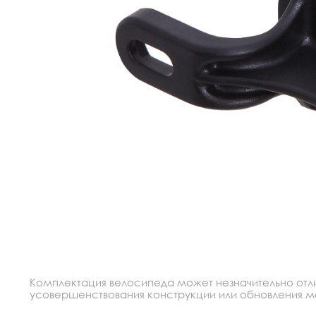
Комплектация велосипеда может незначительно отлич
усовершенствования конструкции или обновления моде