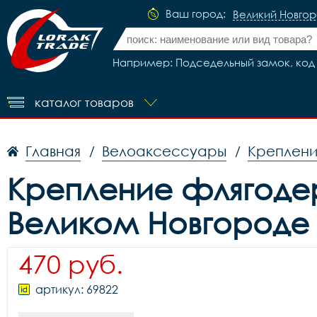
Ваш город:
Великий Новго
Например: Подседельный замок, код 
каталог товаров
Главная
Велоаксессуары
Креплени
/
/
Крепление флягодерж
Великом Новгороде
470 руб.
артикул: 69822