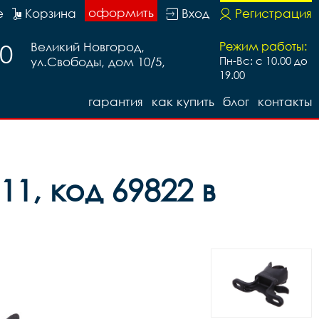
оформить
е
Корзина
Вход
Регистрация
20
Великий Новгород,
Режим работы:
ул.Свободы, дом 10/5,
Пн-Вс: с 10.00 до
19.00
гарантия
как купить
блог
контакты
1, код 69822 в