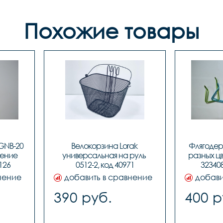
Похожие товары
GNB-20 
Велокорзина Lorak 
Флягодер
ение 
универсальная на руль 
разных цв
126
0512-2, код 40971
323408
нение
добавить в сравнение
добави
390 руб.
400 р