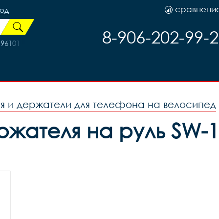
сравнени
род
8-906-202-99-
96101
я и держатели для телефона на велосипед
ателя на руль SW-11