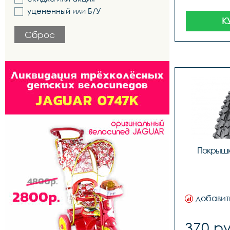
уцененный или Б/У
К
Сброс
Покрыш
добавит
370 ру