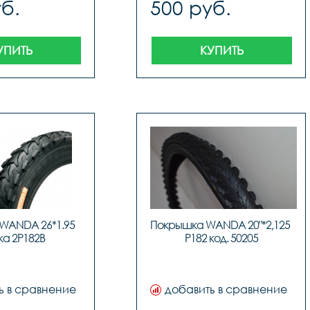
б.
500 руб.
УПИТЬ
КУПИТЬ
WANDA 26*1.95 
Покрышка WANDA 20"*2,125  
ка 2P182B
P182 код. 50205
ь в сравнение
добавить в сравнение