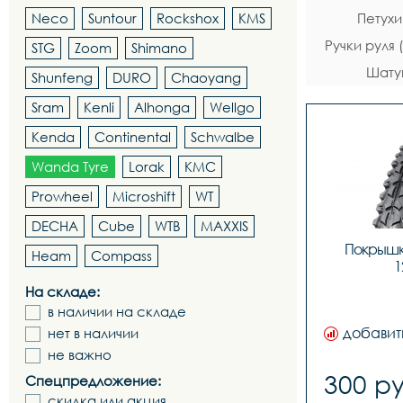
Neco
Suntour
Rockshox
KMS
Петухи
Ручки руля
STG
Zoom
Shimano
Шату
Shunfeng
DURO
Chaoyang
Sram
Kenli
Alhonga
Wellgo
Kenda
Continental
Schwalbe
Wanda Tyre
Lorak
KMC
Prowheel
Microshift
WT
DECHA
Cube
WTB
MAXXIS
Покрышк
Heam
Compass
1
На складе:
в наличии на складе
добавит
нет в наличии
не важно
300 ру
Спецпредложение:
скидка или акция