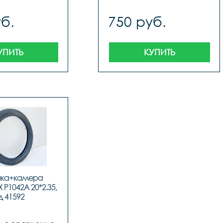
б.
750 руб.
УПИТЬ
КУПИТЬ
ка+камера 
1042A 20*2.35, 
д 41592