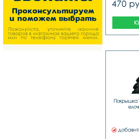
470 ру
К
Покрышка 
елоч
добавит