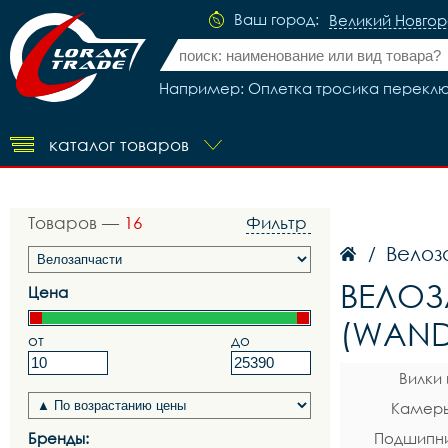
Ваш город:
Великий Новго
Например: Оплетка тросика переключе
каталог товаров
Товаров —
16
Фильтр
Велоз
/
ВЕЛОЗ
Цена
(WAND
от
до
Вилки
Камеры
Бренды:
Подшипни