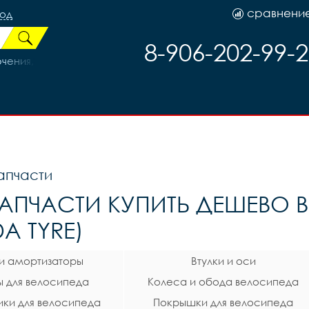
сравнени
род
8-906-202-99-
ния, 4мм, Lorak цена за 1м. (Бухта-50м), код 41258
апчасти
АПЧАСТИ КУПИТЬ ДЕШЕВО 
A TYRE)
 и амортизаторы
Втулки и оси
 для велосипеда
Колеса и обода велосипеда
ки для велосипеда
Покрышки для велосипеда