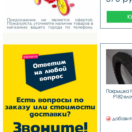
К
Покрышка W
P182 ело
добавит