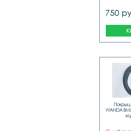
750 ру
К
Покрыш
WANDA BMX P
ко