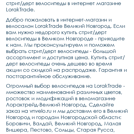
стрит/дерт велосипеды в интернет магазине
переключатель нет,грипсы 
125 мм, резина,каретка 
LorakTrade.
bmx 4 euro-type, 
конусная,подседельный 
Добро пожаловать в интернет-магазин и
штырь 30,9,кассета 
велосалон LorakTrade Великий Новгород. Если
joytech 11t 
drive,подседельный зажим 
вам нужно недорого купить стрит/дерт
34,9,количество звезд в 
велосипеды в Великом Новгороде - приходите
кассете 1,крылья 
нет,система bmx-type, 
к нам. Мы проконсультируем и поможем
хром-молибден,подножка 
выбрать стрит/дерт велосипеды - большой
нет,количество звезд 
ассортимент и доступная цена. Купить стрит/
системы 1,отражатели 
да,цепь kmc z51,звонок 
дерт велосипеды очень дешево во время
нет,педали kore riviera, 
акции со скидкой на распродаже. Гарантия и
пластик,тип рамы 
хардтейл,диаметр 
постгарантийное обслуживание.
колес26,
Огромный выбор велосипедов на LorakTrade -
множество наименований различных цветов,
ростовок и модификаций в веломагазине
Лорактрейд-Великий Новгород. Сделайте
заказ на vnvelo.ru и мы доставим его в Великий
Новгород и городам Новгородской области:
Боровичи, Валдай, Великий Новгород, Малая
Вишера, Пестово, Сольцы, Старая Русса,