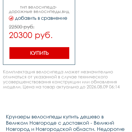
тип велосипеда- 
дорожные велосипеды,вид 
велосипеда- 
добавить в сравнение
круизеры,пол- 
женский,коллекция- 
22500 руб.
cruser,материал рамы: 
20300 руб.
алюминий,тип тормозов: v-
br-ободной,диаметр 
колес: 26,вилка- 
жесткая,наименование 
вилки- stinger,каретка- stg, 
КУПИТЬ
картридж, под 
квадрат,покрышки- zaxis 
902 cruiser 
26quotx2.1quot,обода- 
Комплектация велосипеда может незначительно
алюминиевые 
отличаться от указанной в случае технического
двойные,передняя втулка- 
усовершенствования конструкции или обновления
stg, сталь,задняя втулка- 
stg, сталь,количество 
модели. Цена на товар актуальна до 2026.08.09 06:14
скоростей- 1,тип тормоза- 
ободной,передний 
тормоз- stg, 
алюминий,задний тормоз- 
ножной
Круизеры велосипеды купить дешево в
Великом Новгороде с доставкой - Великий
Новгород и Новгородской области. Недорогие